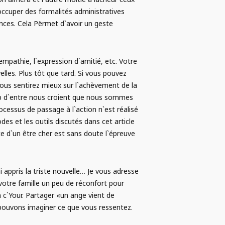
`occuper des formalités administratives
ances. Cela Përmet d`avoir un geste
empathie, l`expression d`amitié, etc. Votre
lles. Plus tôt que tard. Si vous pouvez
vous sentirez mieux sur l`achèvement de la
oup d`entre nous croient que nous sommes
ocessus de passage à l`action n`est réalisé
des et les outils discutés dans cet article
rte d`un être cher est sans doute l`épreuve
i appris la triste nouvelle… Je vous adresse
votre famille un peu de réconfort pour
 c`Your. Partager «un ange vient de
e pouvons imaginer ce que vous ressentez.