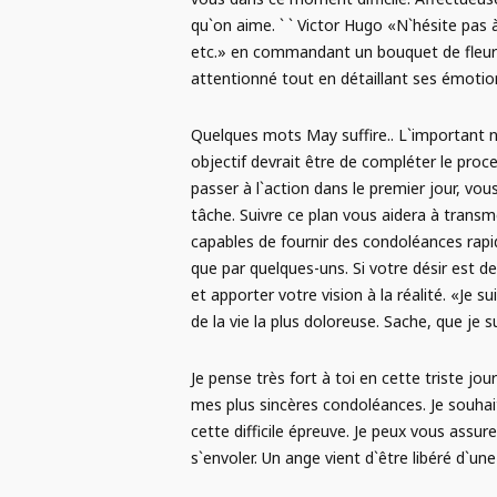
qu`on aime. ` ` Victor Hugo «N`hésite pas 
etc.» en commandant un bouquet de fleurs s
attentionné tout en détaillant ses émotion
Quelques mots May suffire.. L`important n`
objectif devrait être de compléter le proc
passer à l`action dans le premier jour, v
tâche. Suivre ce plan vous aidera à tran
capables de fournir des condoléances rapide
que par quelques-uns. Si votre désir est de
et apporter votre vision à la réalité. «Je 
de la vie la plus doloreuse. Sache, que je su
Je pense très fort à toi en cette triste jo
mes plus sincères condoléances. Je souhai
cette difficile épreuve. Je peux vous ass
s`envoler. Un ange vient d`être libéré d`u