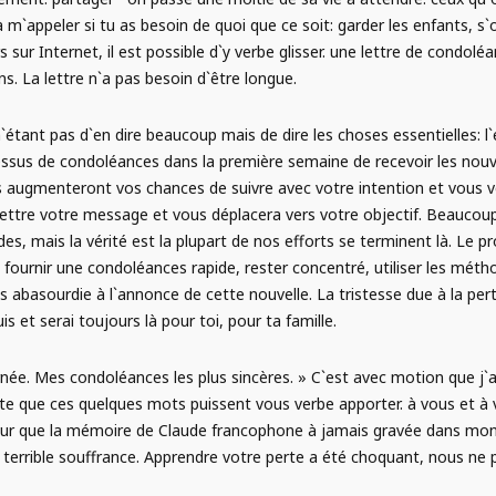
à m`appeler si tu as besoin de quoi que ce soit: garder les enfants, s
ur Internet, il est possible d`y verbe glisser. une lettre de condolé
s. La lettre n`a pas besoin d`être longue.
étant pas d`en dire beaucoup mais de dire les choses essentielles: l`
essus de condoléances dans la première semaine de recevoir les nouve
ous augmenteront vos chances de suivre avec votre intention et vous 
smettre votre message et vous déplacera vers votre objectif. Beauc
s, mais la vérité est la plupart de nos efforts se terminent là. Le pr
 fournir une condoléances rapide, rester concentré, utiliser les métho
suis abasourdie à l`annonce de cette nouvelle. La tristesse due à la pe
is et serai toujours là pour toi, pour ta famille.
urnée. Mes condoléances les plus sincères. » C`est avec motion que j`a
te que ces quelques mots puissent vous verbe apporter. à vous et à 
ureur que la mémoire de Claude francophone à jamais gravée dans mon
ne terrible souffrance. Apprendre votre perte a été choquant, nous n