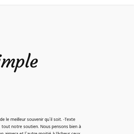
imple
 le meilleur souvenir qu`il soit. -Texte
 tout notre soutien. Nous pensons bien à
n aimera et l`autre moitié à lâcheur ceux