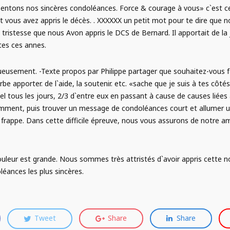
entons nos sincères condoléances. Force & courage à vous» c`est ce 
vous avez appris le décès. . XXXXXX un petit mot pour te dire que nou
 tristesse que nous Avon appris le DCS de Bernard. Il apportait de la
tes ces annes.
tueusement. -Texte propos par Philippe partager que souhaitez-vou
be apporter. de l`aide, la soutenir. etc. «sache que je suis à tes côté
l tous les jours, 2/3 d`entre eux en passant à cause de causes liées à 
emment, puis trouver un message de condoléances court et allumer
frappe. Dans cette difficile épreuve, nous vous assurons de notre ami
uleur est grande. Nous sommes très attristés d`avoir appris cette n
éances les plus sincères.
Tweet
Share
Share