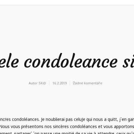
le condoleance s
Autor
SKiD
16.2.2019
Žádné komentáře
es condoléances. Je noublierai pas celuJe qui nous a quitt, j`en garde
eNous vous présentons nos sincères condoléances et vous apportons
ment. partager` `on passe une moitié de sa vie à attendre. ceux qu`o